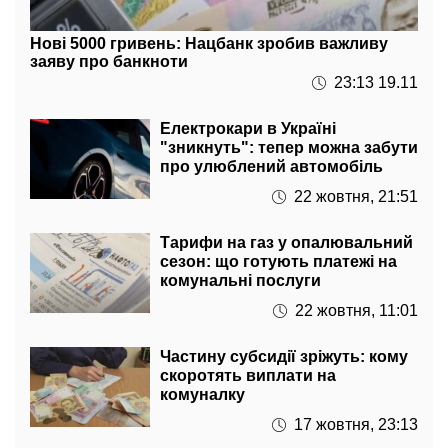
Нові 5000 гривень: Нацбанк зробив важливу
заяву про банкноти
23:13 19.11
Електрокари в Україні
"зникнуть": тепер можна забути
про улюблений автомобіль
22 жовтня, 21:51
Тарифи на газ у опалювальний
сезон: що готують платежі на
комунальні послуги
22 жовтня, 11:01
Частину субсидії зріжуть: кому
скоротять виплати на
комуналку
17 жовтня, 23:13