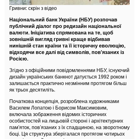
Гривни: скрін з відео
Національний банк України (НБУ) розпочав
публічний діалог про редизайн національної
валюти. Ініціатива спрямована на те, щоб
зовнішній вигляд гривні краще відбивав
нинішній стан країни та її історичну еволюцію,
відходячи все далі від символів, пов'язаних із
Росією.
Згідно з офіційними повідомленнями НБУ, існуючий
дизайн українських банкнот датується 1992 роком і
залишається практично незмінним протягом більш
як трьох десятиліть.
Початкова концепція, розроблена художниками
Василем Лопатою і Борисом Максимовим,
включала зображення відомих історичних
особистостей на лицьовій стороні і архітектурних
пам'яток, пов'язаних з їх спадщиною, на зворотному
боці. Ця структура зберігалася протягом чотирьох