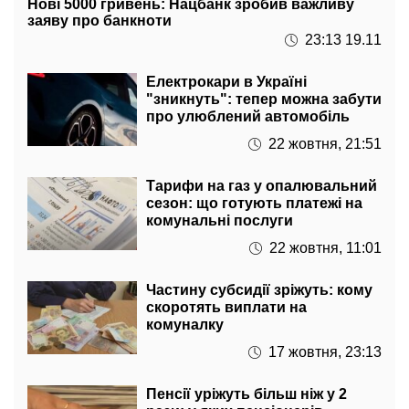
23:13 19.11
Електрокари в Україні
"зникнуть": тепер можна забути
про улюблений автомобіль
22 жовтня, 21:51
Тарифи на газ у опалювальний
сезон: що готують платежі на
комунальні послуги
22 жовтня, 11:01
Частину субсидії зріжуть: кому
скоротять виплати на
комуналку
17 жовтня, 23:13
Пенсії уріжуть більш ніж у 2
рази: у яких пенсіонерів
залишиться 25% виплат