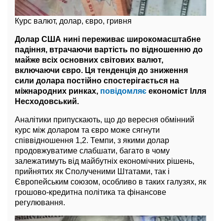
Курс валют, долар, євро, гривня
Долар США нині переживає широкомасштабне
падіння, втрачаючи вартість по відношенню до
майже всіх основних світових валют,
включаючи євро. Ця тенденція до зниження
сили долара постійно спостерігається на
міжнародних ринках,
повідомляє
економіст Ілля
Несходовський.
Аналітики припускають, що до вересня обмінний
курс між доларом та євро може сягнути
співвідношення 1,2. Темпи, з якими долар
продовжуватиме слабшати, багато в чому
залежатимуть від майбутніх економічних рішень,
прийнятих як Сполученими Штатами, так і
Європейським союзом, особливо в таких галузях, як
грошово-кредитна політика та фінансове
регулювання.