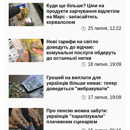
продукти харчування відлетіли
на Марс - запасайтесь
корвалолом
25 липня, 12:22
Нові тарифи на світло
доведуть до відчаю:
комунальні послуги обдеруть
до останньої нитки
18 липня, 19:09
Грошей на виплати для
українців більше немає: тепер
доведеться "жебракувати"
17 липня, 19:09
Про пенсію можна забути:
українців "паралізували"
плачевним сценарієм
15 липня, 06:16