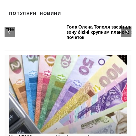
ПОПУЛЯРНІ НОВИНИ
Гола Олена Тополя засвітила попку та
зону бікіні крупним планом: злив відео –
початок
Нові 5000 гривень: Нацбанк зробив важливу
заяву про банкноти