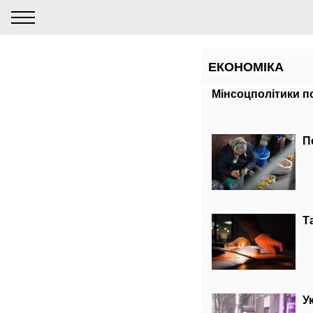
ЕКОНОМІКА
Мінсоцполітики п
П
Т
У