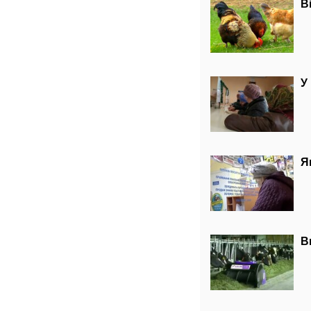
В
У
Я
В