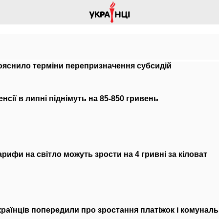
ояснило терміни перепризначення субсидій
енсії в липні піднімуть на 85-850 гривень
арифи на світло можуть зрости на 4 гривні за кіловат
країнців попередили про зростання платіжок і комунал