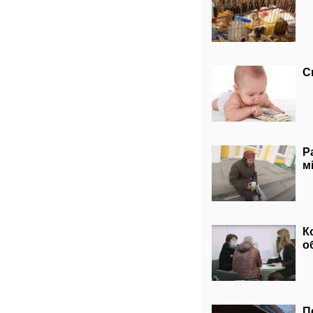
С
Р
м
К
о
П