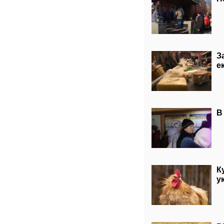
З
е
В
К
у