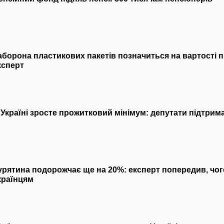
аборона пластикових пакетів позначиться на вартості п
ксперт
 Україні зросте прожитковий мінімум: депутати підтрим
урятина подорожчає ще на 20%: експерт попередив, чог
країнцям