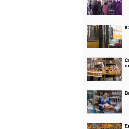
К
С
о
В
Е