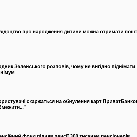
відоцтво про народження дитини можна отримати пош
адник Зеленського розповів, чому не вигідно піднімат
інімум
ористувачі скаржаться на обнулення карт ПриватБанк
бмежити..."
енсійний фонд підняв пенсії 300 тисячам пенсіонерів