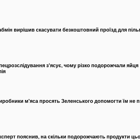
абмін вирішив скасувати безкоштовний проїзд для піль
пецрозслідування з'ясує, чому різко подорожчали яйця
лія
иробники м'яса просять Зеленського допомогти їм не п
ксперт пояснив, на скільки подорожчають продукти цьо