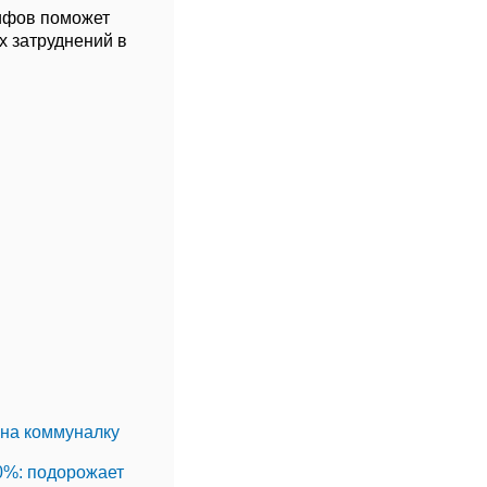
рифов поможет
х затруднений в
 на коммуналку
0%: подорожает