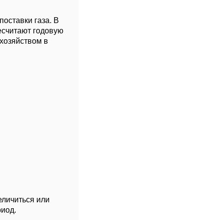
поставки газа. В
есчитают годовую
охозяйством в
еличиться или
риод.