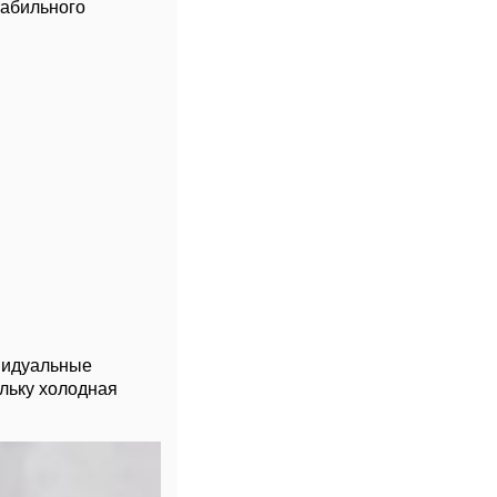
табильного
ивидуальные
ольку холодная